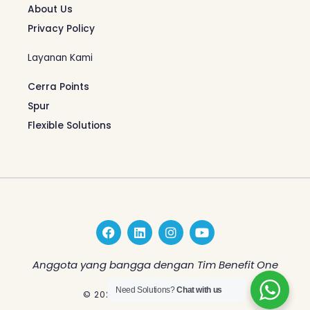
About Us
Privacy Policy
Layanan Kami
Cerra Points
Spur
Flexible Solutions
F
L
I
Y
a
i
n
o
c
n
s
u
e
k
t
t
Anggota yang bangga dengan Tim Benefit One
b
e
a
u
o
d
g
b
Need Solutions?
Chat with us
© 2026 Benefit One Indonesia
o
i
r
e