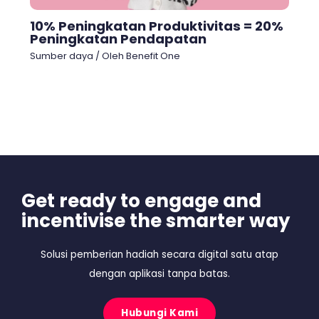
10% Peningkatan Produktivitas = 20%
Peningkatan Pendapatan
Sumber daya
/ Oleh
Benefit One
Get ready to engage and
incentivise the smarter way
Solusi pemberian hadiah secara digital satu atap
dengan aplikasi tanpa batas.
Hubungi Kami