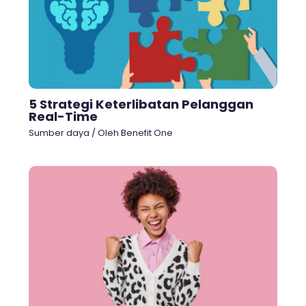
5 Strategi Keterlibatan Pelanggan
Real-Time
Sumber daya
/ Oleh
Benefit One