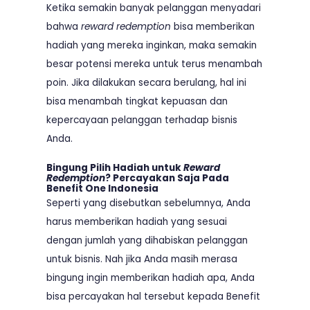
Ketika semakin banyak pelanggan menyadari
bahwa
reward redemption
bisa memberikan
hadiah yang mereka inginkan, maka semakin
besar potensi mereka untuk terus menambah
poin. Jika dilakukan secara berulang, hal ini
bisa menambah tingkat kepuasan dan
kepercayaan pelanggan terhadap bisnis
Anda.
Bingung Pilih Hadiah untuk
Reward
Redemption
? Percayakan Saja Pada
Benefit One Indonesia
Seperti yang disebutkan sebelumnya, Anda
harus memberikan hadiah yang sesuai
dengan jumlah yang dihabiskan pelanggan
untuk bisnis. Nah jika Anda masih merasa
bingung ingin memberikan hadiah apa, Anda
bisa percayakan hal tersebut kepada Benefit