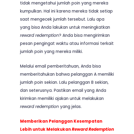
tidak mengetahui jumlah poin yang mereka
kumpulkan. Hal ini karena mereka tidak setiap
saat mengecek jumlah tersebut. Lalu apa
yang bisa Anda lakukan untuk meningkatkan
reward redemption
? Anda bisa mengirimkan
pesan pengingat waktu atau informasi terkait
jumlah poin yang mereka miliki.
Melalui email pemberitahuan, Anda bisa
memberitahukan bahwa pelanggan A memiliki
jumlah poin sekian. Lalu pelanggan B sekian,
dan seterusnya. Pastikan email yang Anda
kirimkan memiliki ajakan untuk melakukan
reward redemption
yang jelas.
Memberikan Pelanggan Kesempatan
Lebih untuk Melakukan
Reward Redemption