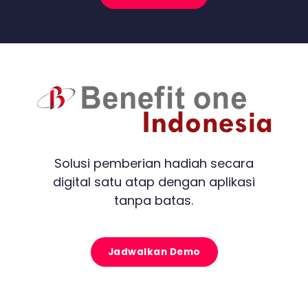
Solusi pemberian hadiah secara
digital satu atap dengan aplikasi
tanpa batas.
Jadwalkan Demo