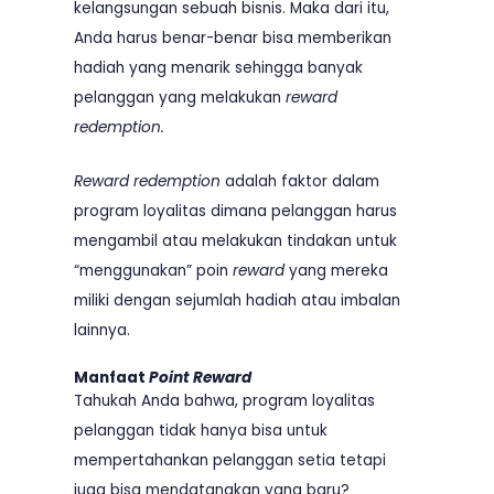
kelangsungan sebuah bisnis. Maka dari itu,
Anda harus benar-benar bisa memberikan
hadiah
yang menarik sehingga banyak
pelanggan yang melakukan
reward
redemption.
Reward redemption
adalah faktor dalam
program loyalitas dimana pelanggan harus
mengambil atau melakukan tindakan untuk
“menggunakan” poin
reward
yang mereka
miliki dengan sejumlah hadiah atau imbalan
lainnya.
Manfaat
Point Reward
Tahukah Anda bahwa, program loyalitas
pelanggan tidak hanya bisa untuk
mempertahankan pelanggan setia tetapi
juga bisa mendatangkan yang baru?