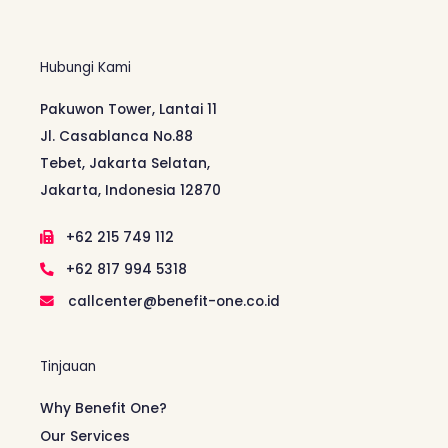
Hubungi Kami
Pakuwon Tower, Lantai 11
Jl. Casablanca No.88
Tebet, Jakarta Selatan,
Jakarta, Indonesia 12870
+62 215 749 112
+62 817 994 5318
callcenter@benefit-one.co.id
Tinjauan
Why Benefit One?
Our Services