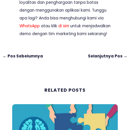
loyalitas dan penghargaan tanpa batas
dengan menggunakan aplikasi kami. Tunggu
apa lagi? Anda bisa menghubungi kami via
WhatsApp
atau klik
di sini
untuk menjadwalkan
demo dengan tim marketing kami sekarang!
←
Pos Sebelumnya
Selanjutnya Pos
→
RELATED POSTS