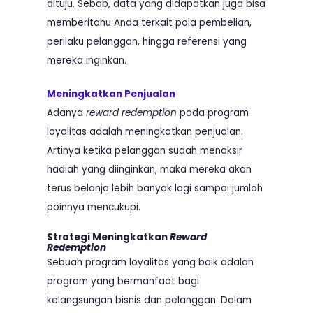
dituju. Sebab, data yang didapatkan juga bisa
memberitahu Anda terkait pola pembelian,
perilaku pelanggan, hingga referensi yang
mereka inginkan.
Meningkatkan Penjualan
Adanya
reward redemption
pada program
loyalitas adalah meningkatkan penjualan.
Artinya ketika pelanggan sudah menaksir
hadiah yang diinginkan, maka mereka akan
terus belanja lebih banyak lagi sampai jumlah
poinnya mencukupi.
Strategi Meningkatkan
Reward
Redemption
Sebuah program loyalitas yang baik adalah
program yang bermanfaat bagi
kelangsungan bisnis dan pelanggan. Dalam