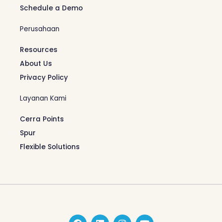
Schedule a Demo
Perusahaan
Resources
About Us
Privacy Policy
Layanan Kami
Cerra Points
Spur
Flexible Solutions
F
L
I
Y