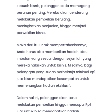
sebuah bisnis, pelanggan setia memegang
peranan penting, Mereka akan cenderung
melakukan pembelian berulang,
meningkatkan penjualan, hingga menjadi
perwakilan bisnis.
Maka dari itu untuk mempertahankannya,
Anda harus bisa memberikan hadiah atau
imbalan yang sesuai dengan sejumlah yang
mereka habiskan untuk bisnis. Misalnya, bagi
pelanggan yang sudah berbelanja minimal Rp1
juta bisa mendapatkan kesempatan untuk
memenangkan hadiah eksklusif.
Dalam hal ini, pelanggan akan terus
melakukan pembelian hingga mencapai Rp1
juta untuk bisa mendapatkan hadiah