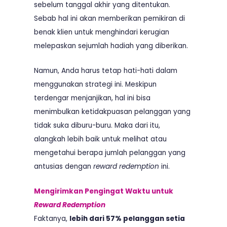
sebelum tanggal akhir yang ditentukan.
Sebab hal ini akan memberikan pemikiran di
benak klien untuk menghindari kerugian
melepaskan sejumlah hadiah yang diberikan.
Namun, Anda harus tetap hati-hati dalam
menggunakan strategi ini. Meskipun
terdengar menjanjikan, hal ini bisa
menimbulkan ketidakpuasan pelanggan yang
tidak suka diburu-buru. Maka dari itu,
alangkah lebih baik untuk melihat atau
mengetahui berapa jumlah pelanggan yang
antusias dengan
reward redemption
ini.
Mengirimkan Pengingat Waktu untuk
Reward Redemption
Faktanya,
lebih dari 57% pelanggan setia