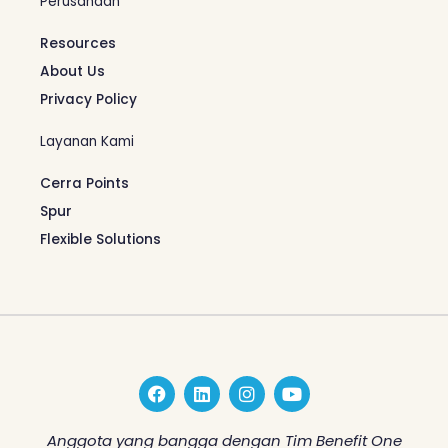
Perusahaan
Resources
About Us
Privacy Policy
Layanan Kami
Cerra Points
Spur
Flexible Solutions
F
L
I
Y
a
i
n
o
c
n
s
u
e
k
t
t
Anggota yang bangga dengan Tim Benefit One