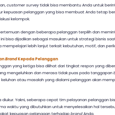
kan,
customer survey
tidak bisa membantu Anda untuk berin
r kepuasan pelanggan yang bisa membuat Anda tetap beri
iskusi kelompok.
pertemuan dengan beberapa pelanggan terpilih dan memin
 ini bisa dijadikan sebagai masukan untuk strategi bisnis sa
isa mempelajari lebih lanjut terkait kebutuhan, motif, dan per
kan
Brand
Kepada Pelanggan
gan yang ketiga bisa dilihat dari tingkat respon yang dibe
yang mengeluhkan dan merasa tidak puas pada tanggapan
 keluhan atau masalah yang dialami pelanggan akan memp
isa diukur. Yakni, seberapa cepat tim pelayanan pelanggan 
ama waktu yang dibutuhkan untuk menyelesaikan hal terseb
ingkat kepuasan pelanggan terhadap
brand
Anda.