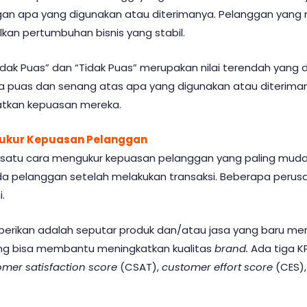
an apa yang digunakan atau diterimanya. Pelanggan yang
lkan pertumbuhan bisnis yang stabil.
idak Puas” dan “Tidak Puas” merupakan nilai terendah yang 
puas dan senang atas apa yang digunakan atau diterimanya
tkan kepuasan mereka.
ukur Kepuasan Pelanggan
 satu cara mengukur kepuasan pelanggan yang paling mudah
ada pelanggan setelah melakukan transaksi. Beberapa peru
.
rikan adalah seputar produk dan/atau jasa yang baru mere
ng bisa membantu meningkatkan kualitas
brand.
Ada tiga KP
omer satisfaction score
(CSAT),
customer effort score
(CES)