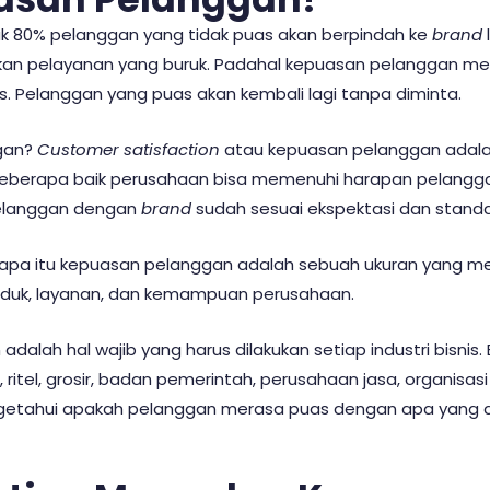
ak
80% pelanggan
yang tidak puas akan berpindah ke
brand
n pelayanan yang buruk. Padahal kepuasan pelanggan mer
s. Pelanggan yang puas akan kembali lagi tanpa diminta.
ggan?
Customer satisfaction
atau
kepuasan pelanggan adal
eberapa baik perusahaan bisa memenuhi harapan pelanggan
 pelanggan dengan
brand
sudah sesuai ekspektasi dan stand
apa itu
kepuasan pelanggan adalah
sebuah ukuran yang m
duk, layanan, dan kemampuan perusahaan.
lah hal wajib yang harus dilakukan setiap industri bisnis. B
, ritel, grosir, badan pemerintah, perusahaan jasa, organisasi
getahui apakah pelanggan merasa puas dengan apa yang d