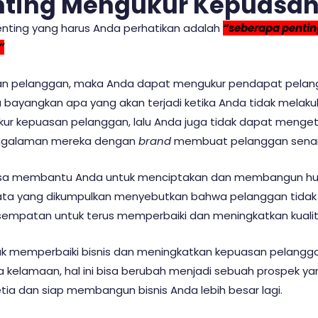
nting Mengukur Kepuasan
enting yang harus Anda perhatikan adalah
“seberapa penti
”
an pelanggan, maka Anda dapat mengukur pendapat pela
bayangkan apa yang akan terjadi ketika Anda tidak melakuk
kur kepuasan pelanggan, lalu Anda juga tidak dapat menge
pengalaman mereka dengan
brand
membuat pelanggan senan
 bisa membantu Anda untuk menciptakan dan membangun h
data yang dikumpulkan menyebutkan bahwa pelanggan tida
 kesempatan untuk terus memperbaiki dan meningkatkan kuali
uk memperbaiki bisnis dan meningkatkan kepuasan pelang
 kelamaan, hal ini bisa berubah menjadi sebuah prospek y
ia dan siap membangun bisnis Anda lebih besar lagi.