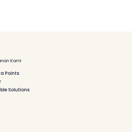
anan Kami
ra Points
r
ible Solutions