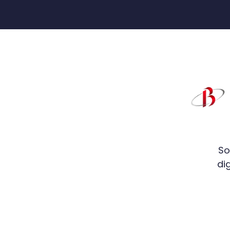
So
di