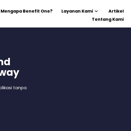
Mengapa Benefit One?
Layanan Kami
Artikel
Tentang Kami
nd
 way
likasi tanpa