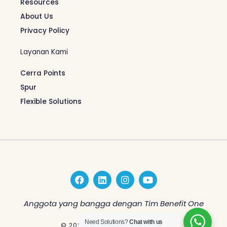
Resources
About Us
Privacy Policy
Layanan Kami
Cerra Points
Spur
Flexible Solutions
F
L
I
Y
a
i
n
o
c
n
s
u
e
k
t
t
Anggota yang bangga dengan Tim Benefit One
b
e
a
u
o
d
g
b
Need Solutions?
Chat with us
© 2026 Benefit One Indonesia