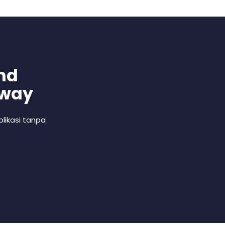
nd
 way
likasi tanpa