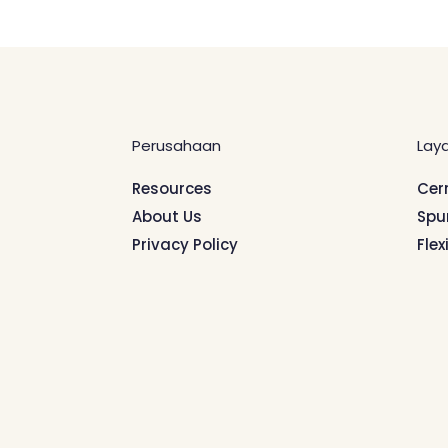
Perusahaan
Lay
Resources
Cer
About Us
Spu
Privacy Policy
Flex