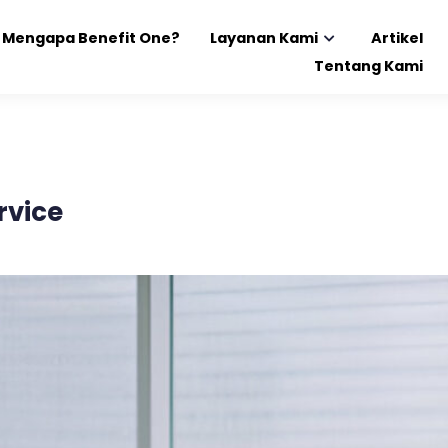
Mengapa Benefit One?
Layanan Kami
Artikel
Tentang Kami
rvice