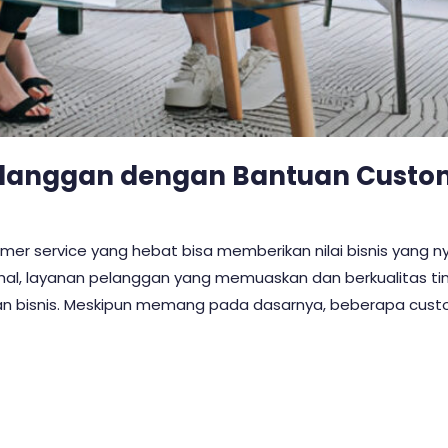
elanggan dengan Bantuan Custom
er service yang hebat bisa memberikan nilai bisnis yang 
hal, layanan pelanggan yang memuaskan dan berkualitas ti
 bisnis. Meskipun memang pada dasarnya, beberapa customer