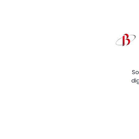
So
di