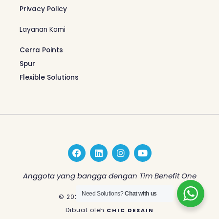
Privacy Policy
Layanan Kami
Cerra Points
Spur
Flexible Solutions
F
L
I
Y
a
i
n
o
c
n
s
u
e
k
t
t
Anggota yang bangga dengan Tim Benefit One
b
e
a
u
o
d
g
b
Need Solutions?
Chat with us
© 2026 Benefit One Indonesia
o
i
r
e
k
n
a
Dibuat oleh
CHIC DESAIN
m