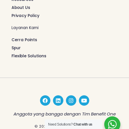
About Us
Privacy Policy
Layanan Kami
Cerra Points
Spur
Flexible Solutions
F
L
I
Y
a
i
n
o
c
n
s
u
e
k
t
t
Anggota yang bangga dengan Tim Benefit One
b
e
a
u
o
d
g
b
Need Solutions?
Chat with us
© 2026 Benefit One Indonesia
o
i
r
e