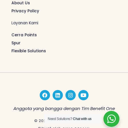
About Us
Privacy Policy
Layanan Kami
Cerra Points
Spur
Flexible Solutions
F
L
I
Y
a
i
n
o
c
n
s
u
e
k
t
t
Anggota yang bangga dengan Tim Benefit One
b
e
a
u
o
d
g
b
Need Solutions?
Chat with us
© 2026 Benefit One Indonesia
o
i
r
e