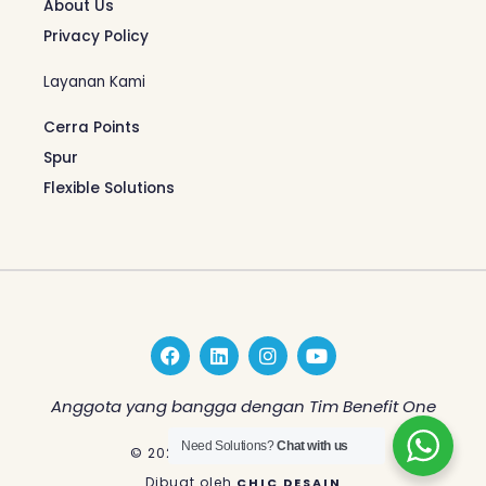
About Us
Privacy Policy
Layanan Kami
Cerra Points
Spur
Flexible Solutions
F
L
I
Y
a
i
n
o
c
n
s
u
e
k
t
t
Anggota yang bangga dengan Tim Benefit One
b
e
a
u
o
d
g
b
Need Solutions?
Chat with us
© 2026 Benefit One Indonesia
o
i
r
e
k
n
a
Dibuat oleh
CHIC DESAIN