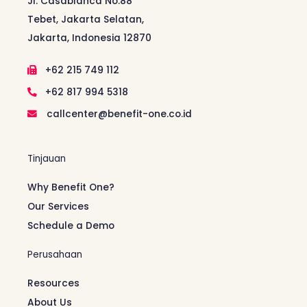
Jl. Casablanca No.88
Tebet, Jakarta Selatan,
Jakarta, Indonesia 12870
+62 215 749 112
+62 817 994 5318
callcenter@benefit-one.co.id
Tinjauan
Why Benefit One?
Our Services
Schedule a Demo
Perusahaan
Resources
About Us