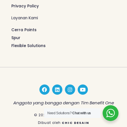
Privacy Policy
Layanan Kami
Cerra Points
Spur
Flexible Solutions
F
L
I
Y
a
i
n
o
c
n
s
u
e
k
t
t
Anggota yang bangga dengan Tim Benefit One
b
e
a
u
o
d
g
b
Need Solutions?
Chat with us
© 2026 Benefit One Indonesia
o
i
r
e
k
n
a
Dibuat oleh
CHIC DESAIN