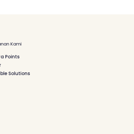
anan Kami
ra Points
r
ible Solutions