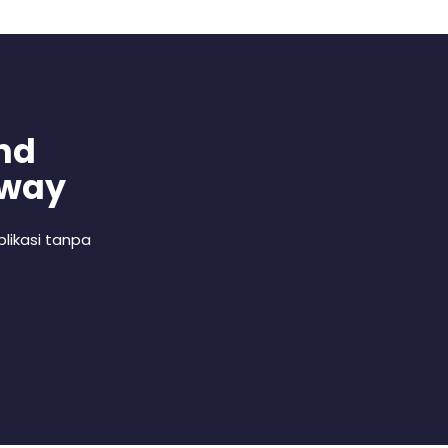
nd
 way
likasi tanpa