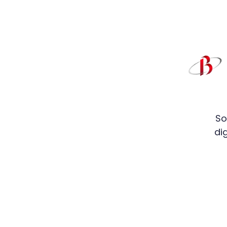
So
di