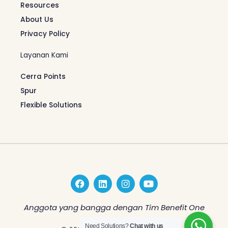
Resources
About Us
Privacy Policy
Layanan Kami
Cerra Points
Spur
Flexible Solutions
F
L
I
Y
a
i
n
o
c
n
s
u
e
k
t
t
Anggota yang bangga dengan Tim Benefit One
b
e
a
u
o
d
g
b
Need Solutions?
Chat with us