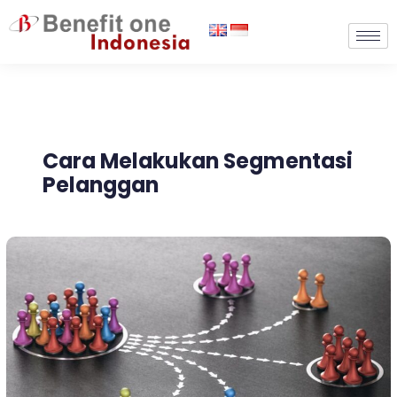
Lewati
ke
konten
Cara Melakukan Segmentasi
Pelanggan
Mengenal
Customer
Segmentation
&
Manfaatnya
untuk
Bisnis