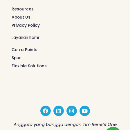
Resources
About Us
Privacy Policy
Layanan Kami
Cerra Points
Spur
Flexible Solutions
F
L
I
Y
a
i
n
o
c
n
s
u
e
k
t
t
Anggota yang bangga dengan Tim Benefit One
b
e
a
u