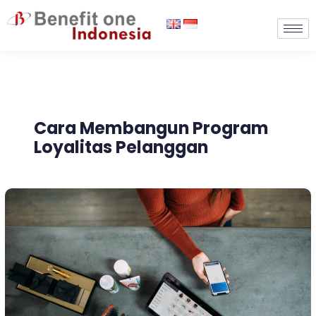
Lewati
ke
konten
Cara Membangun Program
Loyalitas Pelanggan
Membangun
Program
Loyalitas
Pelanggan
yang
Optimal
&