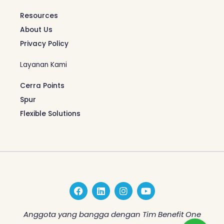
Resources
About Us
Privacy Policy
Layanan Kami
Cerra Points
Spur
Flexible Solutions
F
L
I
Y
a
i
n
o
c
n
s
u
e
k
t
t
Anggota yang bangga dengan Tim Benefit One
b
e
a
u