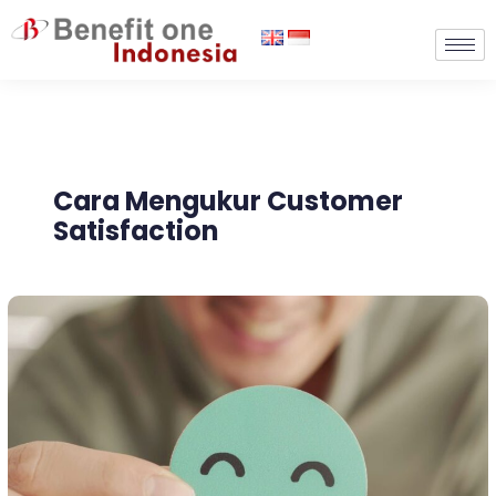
Lewati
ke
konten
Cara Mengukur Customer
Satisfaction
Customer
Satisfaction:
Pengertian,
Manfaat,
&
6
Strateginya