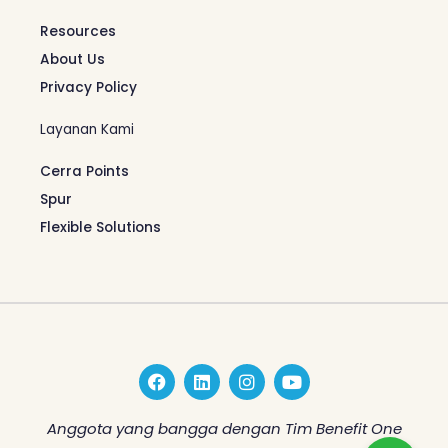
Resources
About Us
Privacy Policy
Layanan Kami
Cerra Points
Spur
Flexible Solutions
F
L
I
Y
a
i
n
o
c
n
s
u
e
k
t
t
Anggota yang bangga dengan Tim Benefit One
b
e
a
u