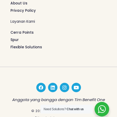
About Us
Privacy Policy
Layanan Kami
Cerra Points
Spur
Flexible Solutions
F
L
I
Y
a
i
n
o
c
n
s
u
e
k
t
t
Anggota yang bangga dengan Tim Benefit One
b
e
a
u
o
d
g
b
Need Solutions?
Chat with us
© 2026 Benefit One Indonesia
o
i
r
e