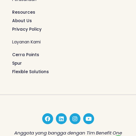
Resources
About Us
Privacy Policy
Layanan Kami
Cerra Points
Spur
Flexible Solutions
F
L
I
Y
a
i
n
o
c
n
s
u
e
k
t
t
Anggota yang bangga dengan Tim Benefit One