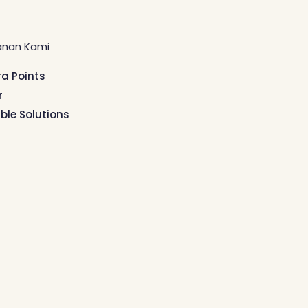
anan Kami
ra Points
r
ible Solutions