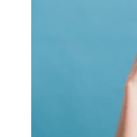
Identifikasi
&
Solusinya