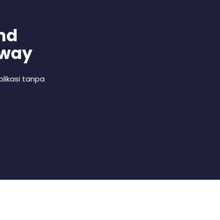
nd
 way
likasi tanpa