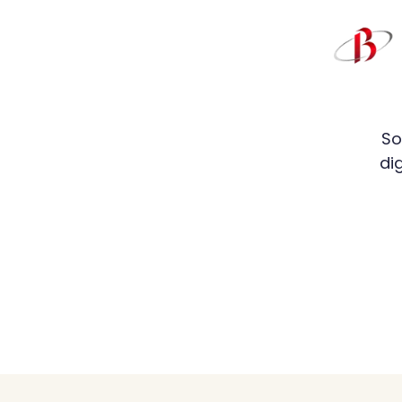
So
di