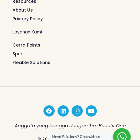
Resources
About Us
Privacy Policy
Layanan Kami
Cerra Points
Spur
Flexible Solutions
F
L
I
Y
a
i
n
o
c
n
s
u
e
k
t
t
Anggota yang bangga dengan Tim Benefit One
b
e
a
u
o
d
g
b
Need Solutions?
Chat with us
© 2026 Benefit One Indonesia