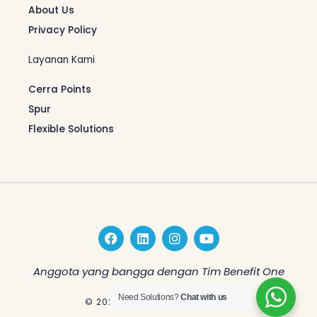
About Us
Privacy Policy
Layanan Kami
Cerra Points
Spur
Flexible Solutions
F
L
I
Y
a
i
n
o
c
n
s
u
e
k
t
t
Anggota yang bangga dengan Tim Benefit One
b
e
a
u
o
d
g
b
Need Solutions?
Chat with us
© 2026 Benefit One Indonesia
o
i
r
e