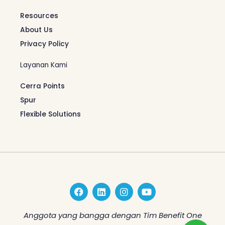
Resources
About Us
Privacy Policy
Layanan Kami
Cerra Points
Spur
Flexible Solutions
F
L
I
Y
a
i
n
o
c
n
s
u
e
k
t
t
Anggota yang bangga dengan Tim Benefit One
b
e
a
u