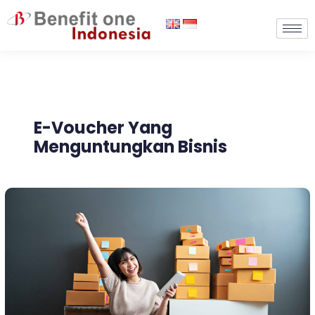
Lewati
ke
konten
E-Voucher Yang
Menguntungkan Bisnis
8
Manfaat
E-
Voucher
yang
Mengungtungkan
Bisnis