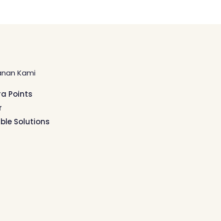
anan Kami
ra Points
r
ible Solutions