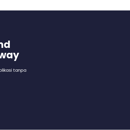
nd
 way
likasi tanpa