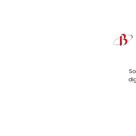
So
di