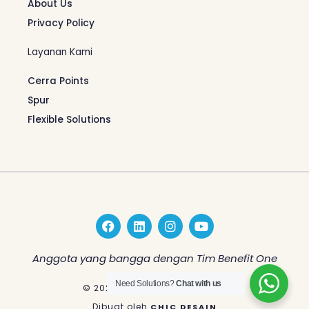
About Us
Privacy Policy
Layanan Kami
Cerra Points
Spur
Flexible Solutions
F
L
I
Y
a
i
n
o
c
n
s
u
e
k
t
t
Anggota yang bangga dengan Tim Benefit One
b
e
a
u
o
d
g
b
Need Solutions?
Chat with us
© 2026 Benefit One Indonesia
o
i
r
e
k
n
a
Dibuat oleh
CHIC DESAIN