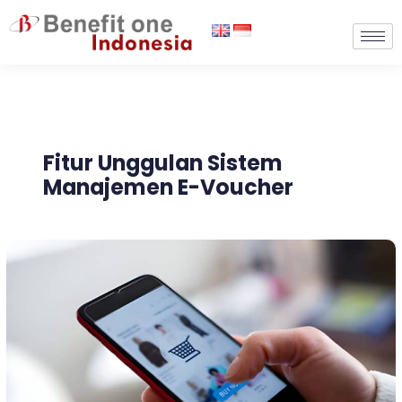
Lewati
ke
konten
Fitur Unggulan Sistem
Manajemen E-Voucher
12
Fitur
yang
Diperlukan
Pada
Sistem
Manajemen