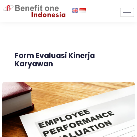
Lewati
ke
konten
Form Evaluasi Kinerja
Karyawan
Evaluasi
Kinerja
Karyawan:
Arti,
Manfaat,
&
Cara