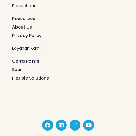
Perusahaan
Resources
About Us
Privacy Policy
Layanan Kami
Cerra Points
Spur
Flexible Solutions
F
L
I
Y
a
i
n
o
c
n
s
u