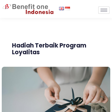
Lewati
ke
konten
Hadiah Terbaik Program
Loyalitas
Membuka
Hadiah
Terbaik
Program
Loyalitas
Anda