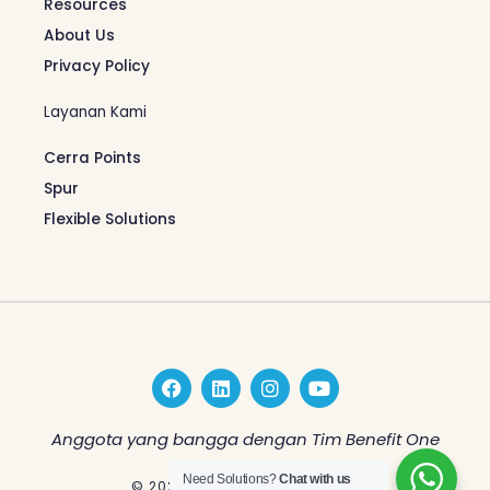
Resources
About Us
Privacy Policy
Layanan Kami
Cerra Points
Spur
Flexible Solutions
F
L
I
Y
a
i
n
o
c
n
s
u
e
k
t
t
Anggota yang bangga dengan Tim Benefit One
b
e
a
u
o
d
g
b
Need Solutions?
Chat with us
© 2026 Benefit One Indonesia