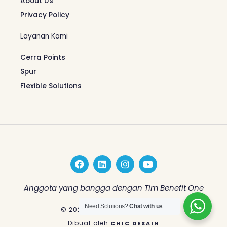
About Us
Privacy Policy
Layanan Kami
Cerra Points
Spur
Flexible Solutions
F
L
I
Y
a
i
n
o
c
n
s
u
e
k
t
t
Anggota yang bangga dengan Tim Benefit One
b
e
a
u
o
d
g
b
Need Solutions?
Chat with us
© 2026 Benefit One Indonesia
o
i
r
e
k
n
a
Dibuat oleh
CHIC DESAIN