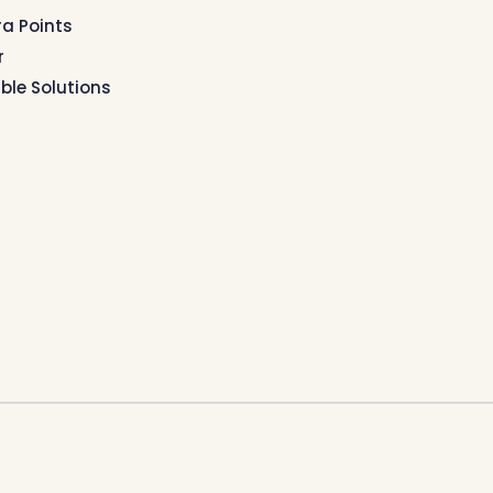
ra Points
r
ible Solutions