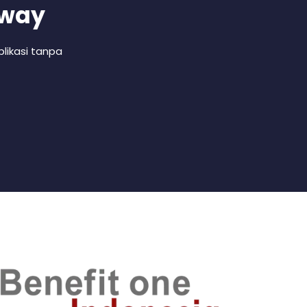
 way
likasi tanpa