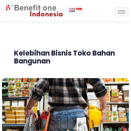
Lewati
ke
konten
Kelebihan Bisnis Toko Bahan
Bangunan
8
Strategi
Bisnis
Toko
Bahan
Bangunan,
Kelebihan