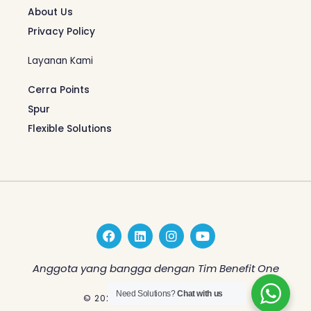
About Us
Privacy Policy
Layanan Kami
Cerra Points
Spur
Flexible Solutions
F
L
I
Y
a
i
n
o
c
n
s
u
e
k
t
t
Anggota yang bangga dengan Tim Benefit One
b
e
a
u
o
d
g
b
Need Solutions?
Chat with us
© 2026 Benefit One Indonesia
o
i
r
e