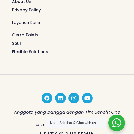
About Us
Privacy Policy
Layanan Kami
Cerra Points
Spur
Flexible Solutions
F
L
I
Y
a
i
n
o
c
n
s
u
e
k
t
t
Anggota yang bangga dengan Tim Benefit One
b
e
a
u
o
d
g
b
Need Solutions?
Chat with us
© 2026 Benefit One Indonesia
o
i
r
e
k
n
a
Dibuat oleh
CHIC DESAIN