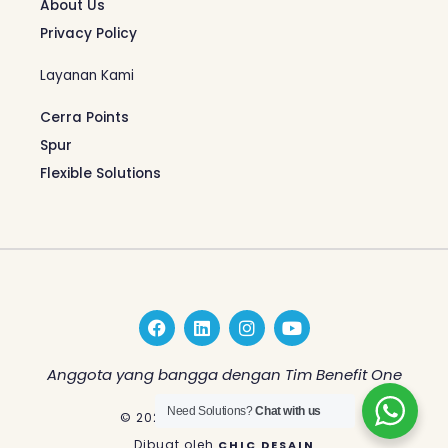
About Us
Privacy Policy
Layanan Kami
Cerra Points
Spur
Flexible Solutions
F
L
I
Y
a
i
n
o
c
n
s
u
e
k
t
t
Anggota yang bangga dengan Tim Benefit One
b
e
a
u
o
d
g
b
Need Solutions?
Chat with us
© 2026 Benefit One Indonesia
o
i
r
e
k
n
a
Dibuat oleh
CHIC DESAIN