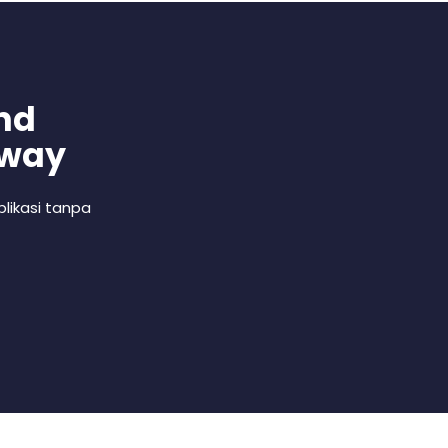
nd
 way
likasi tanpa