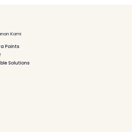
anan Kami
ra Points
r
ible Solutions