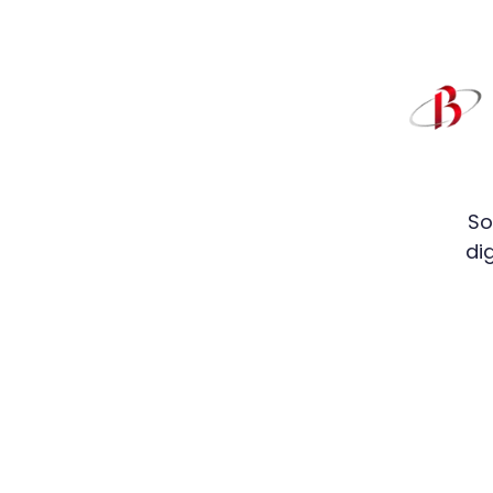
So
di