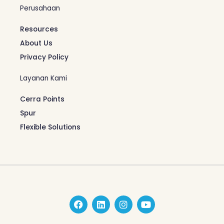
Perusahaan
Resources
About Us
Privacy Policy
Layanan Kami
Cerra Points
Spur
Flexible Solutions
F
L
I
Y
a
i
n
o
c
n
s
u