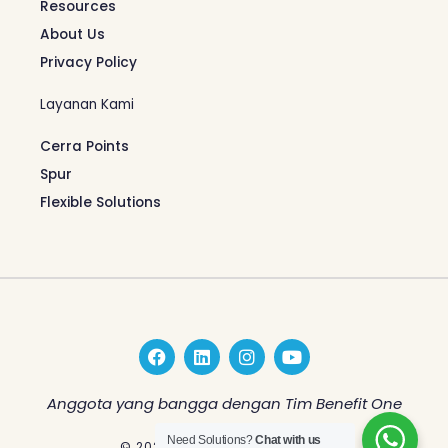
Resources
About Us
Privacy Policy
Layanan Kami
Cerra Points
Spur
Flexible Solutions
F
L
I
Y
a
i
n
o
c
n
s
u
e
k
t
t
Anggota yang bangga dengan Tim Benefit One
b
e
a
u
o
d
g
b
Need Solutions?
Chat with us
© 2026 Benefit One Indonesia