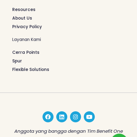
Resources
About Us
Privacy Policy
Layanan Kami
Cerra Points
Spur
Flexible Solutions
F
L
I
Y
a
i
n
o
c
n
s
u
e
k
t
t
Anggota yang bangga dengan Tim Benefit One
b
e
a
u