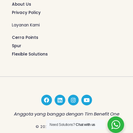
About Us
Privacy Policy
Layanan Kami
Cerra Points
Spur
Flexible Solutions
F
L
I
Y
a
i
n
o
c
n
s
u
e
k
t
t
Anggota yang bangga dengan Tim Benefit One
b
e
a
u
o
d
g
b
Need Solutions?
Chat with us
© 2026 Benefit One Indonesia
o
i
r
e