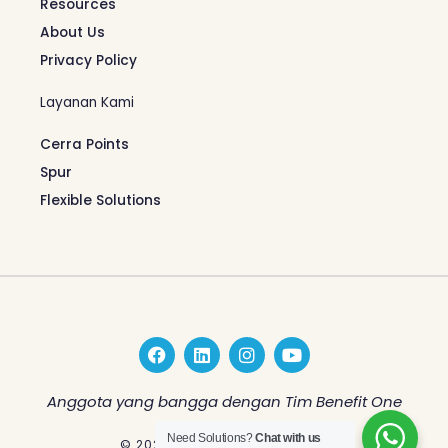
Resources
About Us
Privacy Policy
Layanan Kami
Cerra Points
Spur
Flexible Solutions
F
L
I
Y
a
i
n
o
c
n
s
u
e
k
t
t
Anggota yang bangga dengan Tim Benefit One
b
e
a
u
o
d
g
b
Need Solutions?
Chat with us
© 2026 Benefit One Indonesia