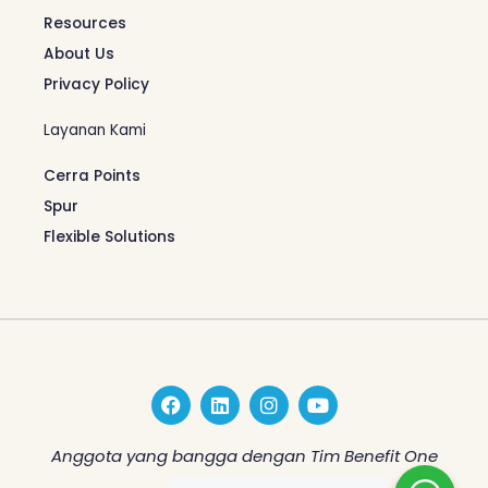
Resources
About Us
Privacy Policy
Layanan Kami
Cerra Points
Spur
Flexible Solutions
F
L
I
Y
a
i
n
o
c
n
s
u
e
k
t
t
Anggota yang bangga dengan Tim Benefit One
b
e
a
u