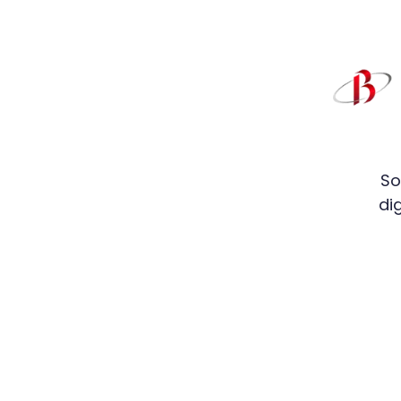
So
di