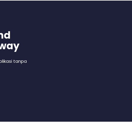
nd
 way
likasi tanpa