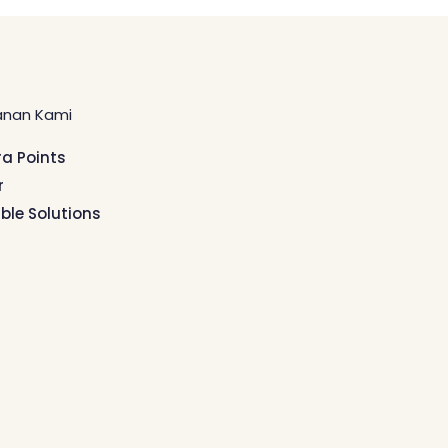
anan Kami
ra Points
r
ible Solutions