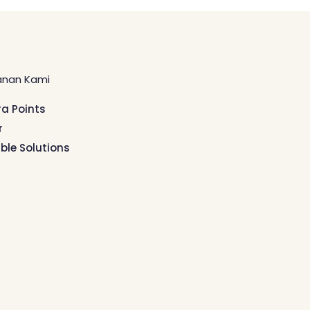
anan Kami
ra Points
r
ible Solutions