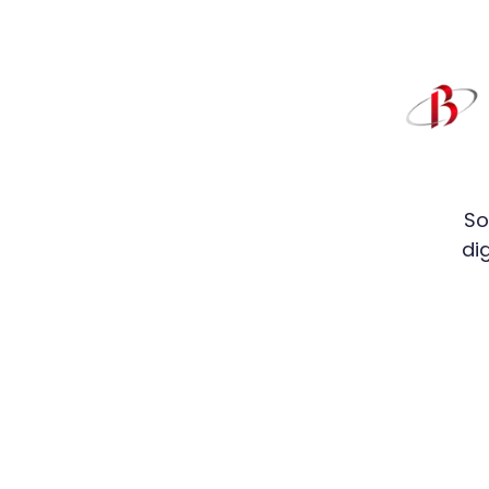
So
di