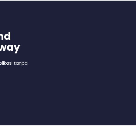
nd
 way
likasi tanpa