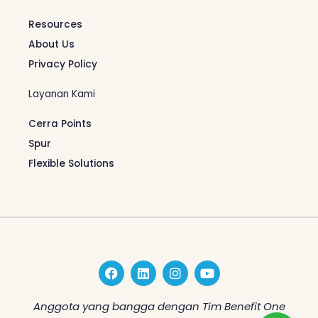
Resources
About Us
Privacy Policy
Layanan Kami
Cerra Points
Spur
Flexible Solutions
F
L
I
Y
a
i
n
o
c
n
s
u
e
k
t
t
Anggota yang bangga dengan Tim Benefit One
b
e
a
u