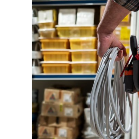
Kelebihan
&
Kekurangannya