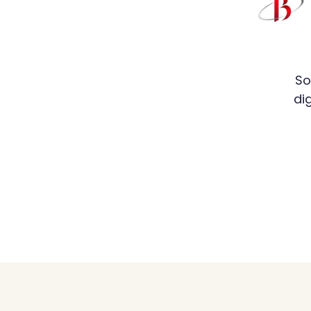
So
di