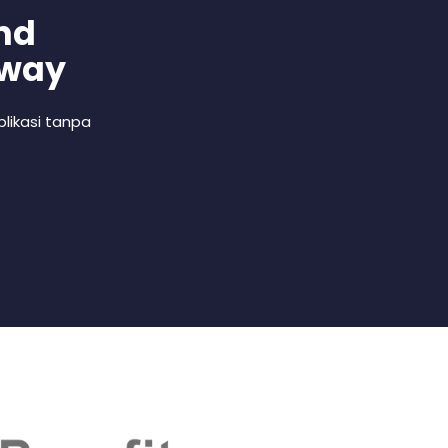
nd
 way
likasi tanpa