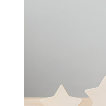
Klien
Mengakui
Karyawan
Anda