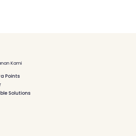
anan Kami
ra Points
r
ible Solutions