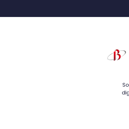
So
di