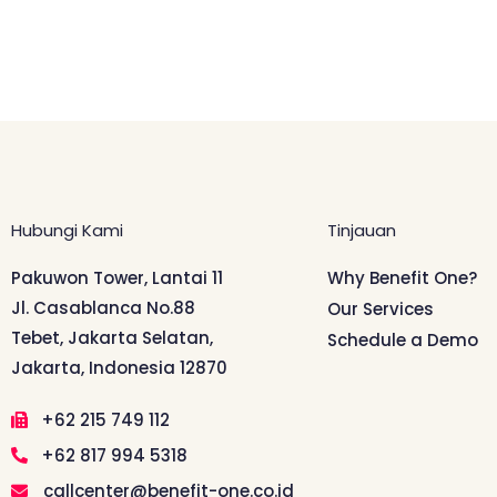
Hubungi Kami
Tinjauan
Pakuwon Tower, Lantai 11
Why Benefit One?
Jl. Casablanca No.88
Our Services
Tebet, Jakarta Selatan,
Schedule a Demo
Jakarta, Indonesia 12870
+62 215 749 112
+62 817 994 5318
callcenter@benefit-one.co.id