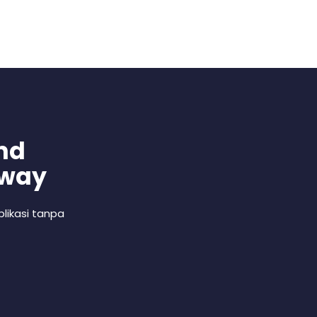
nd
 way
likasi tanpa