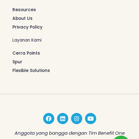
Resources
About Us
Privacy Policy
Layanan Kami
Cerra Points
Spur
Flexible Solutions
F
L
I
Y
a
i
n
o
c
n
s
u
e
k
t
t
Anggota yang bangga dengan Tim Benefit One
b
e
a
u