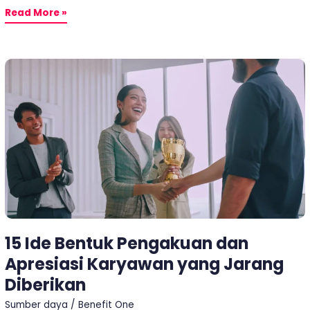
Read More »
15
Ide
Bentuk
Pengakuan
dan
Apresiasi
Karyawan
yang
Jarang
Diberikan
15 Ide Bentuk Pengakuan dan
Apresiasi Karyawan yang Jarang
Diberikan
Sumber daya
/
Benefit One