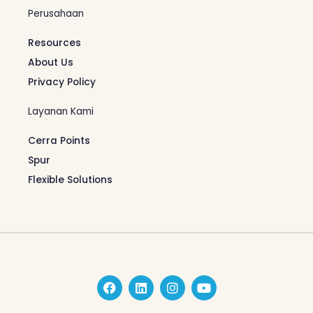
Perusahaan
Resources
About Us
Privacy Policy
Layanan Kami
Cerra Points
Spur
Flexible Solutions
F
L
I
Y
a
i
n
o
c
n
s
u