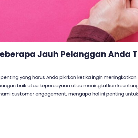
eberapa Jauh Pelanggan Anda Te
enting yang harus Anda pikirkan ketika ingin meningkatka
gan baik atau kepercayaan atau meningkatkan keuntungan s
ahami customer engagement, mengapa hal ini penting untuk 