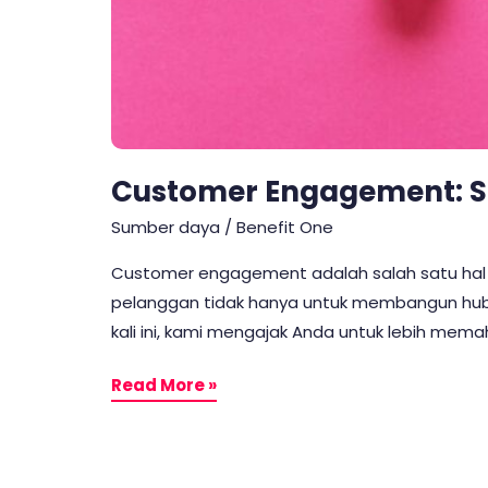
Customer Engagement: S
Sumber daya
/
Benefit One
Customer engagement adalah salah satu hal p
pelanggan tidak hanya untuk membangun hubun
kali ini, kami mengajak Anda untuk lebih mem
Read More »