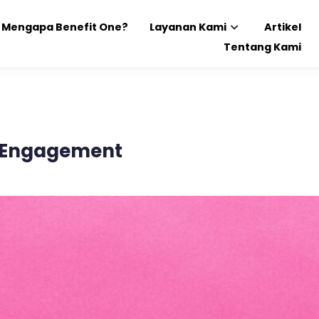
Mengapa Benefit One?
Layanan Kami
Artikel
Tentang Kami
 Engagement