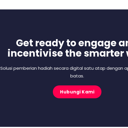
Get ready to engage a
incentivise the smarter
Solusi pemberian hadiah secara digital satu atap dengan ap
batas.
Hubungi Kami