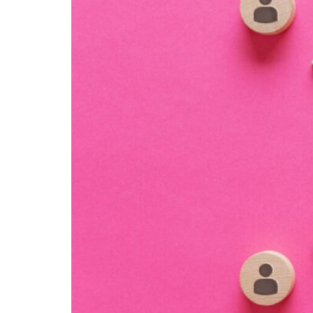
Terlibat?